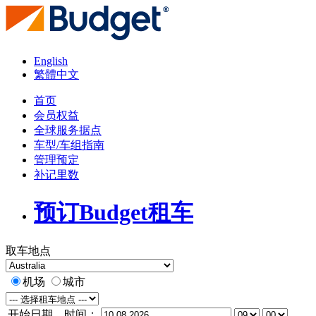
English
繁體中文
首页
会员权益
全球服务据点
车型/车组指南
管理预定
补记里数
预订Budget租车
取车地点
机场
城市
开始日期、时间：